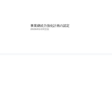
事業継続力強化計画の認定
2026/01/15
登録
トップページ
楽天ランキング
ZIXIZ（ジクシーズ）ラウンドバッグが楽
FOLLOW US
企業情報
求人募集
事業紹介
ニシキからのお知らせ