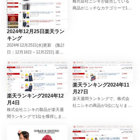
株式会社ニシキが販売している
商品がニッチなカテゴリーで1位
となりましたので記録用として
アップしています。 「学生服・
制服のニシキ通販」
2024年12月25日楽天ラン
キング
2024年12月25日(水)更新 (集計
日：12月16日～12月22日) 楽天
市場トップ > ランキングトップ
> メンズファッション > 学生服
> ジャケット >
楽天ランキング2024年11
月27日
楽天ランキング2024年12
楽天週間ランキングで、株式会
月4日
社ニシキの商品が1位になりまし
株式会社ニシキの製品が楽天週
たので、記録用に掲載します。
間ランキングで1位を獲得しまし
「学生服・制服のニシキ通販」
たので、記録としてこちらにア
ップします。「学生服・制服の
ニシキ通販」