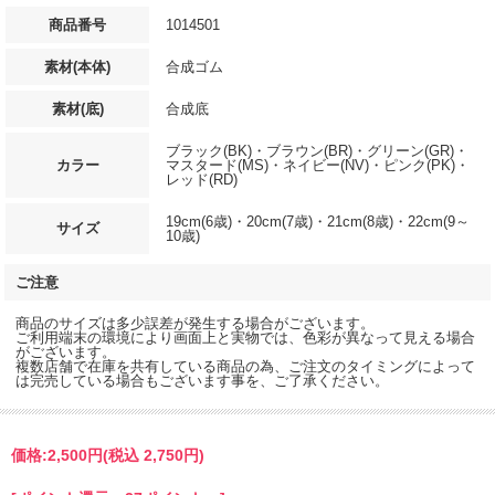
商品番号
1014501
素材(本体)
合成ゴム
素材(底)
合成底
ブラック(BK)・ブラウン(BR)・グリーン(GR)・
カラー
マスタード(MS)・ネイビー(NV)・ピンク(PK)・
レッド(RD)
19cm(6歳)・20cm(7歳)・21cm(8歳)・22cm(9～
サイズ
10歳)
ご注意
商品のサイズは多少誤差が発生する場合がございます。
ご利用端末の環境により画面上と実物では、色彩が異なって見える場合
がございます。
複数店舗で在庫を共有している商品の為、ご注文のタイミングによって
は完売している場合もございます事を、ご了承ください。
価格:
2,500円
(税込 2,750円)